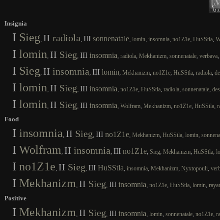
Insignia
I
Sieg
II
radiola
III
sonnenatale
,
,
,
,
,
,
,
lomin
insomnia
no1Z1e
HuSStla
W
I
lomin
II
Sieg
III
insomnia
,
,
,
,
,
,
radiola
Mekhanizm
sonnenatale
verbava
I
Sieg
II
insomnia
III
lomin
,
,
,
,
,
,
,
Mekhanizm
no1Z1e
HuSStla
radiola
de
I
lomin
II
Sieg
III
insomnia
,
,
,
,
,
,
,
no1Z1e
HuSStla
radiola
sonnenatale
des
I
lomin
II
Sieg
III
insomnia
,
,
,
,
,
,
,
Wolfram
Mekhanizm
no1Z1e
HuSStla
r
Food
I
insomnia
II
Sieg
III
no1Z1e
,
,
,
,
,
,
Mekhanizm
HuSStla
lomin
sonnena
I
Wolfram
II
insomnia
III
no1Z1e
,
,
,
,
,
,
Sieg
Mekhanizm
HuSStla
l
I
no1Z1e
II
Sieg
III
HuSStla
,
,
,
,
,
,
insomnia
Mekhanizm
Nyxtopouli
ver
I
Mekhanizm
II
Sieg
III
insomnia
,
,
,
,
,
,
no1Z1e
HuSStla
lomin
raya
Positive
I
Mekhanizm
II
Sieg
III
insomnia
,
,
,
,
,
,
lomin
sonnenatale
no1Z1e
r