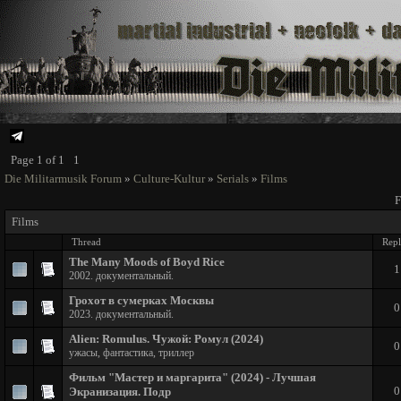
Page
1
of
1
1
Die Militarmusik Forum
»
Culture-Kultur
»
Serials
»
Films
F
Films
Thread
Repl
The Many Moods of Boyd Rice
1
2002. документальный.
Грохот в сумерках Москвы
0
2023. документальный.
Alien: Romulus. Чужой: Ромул (2024)
0
ужасы, фантастика, триллер
Фильм "Мастер и маргарита" (2024) - Лучшая
0
Экранизация. Подр