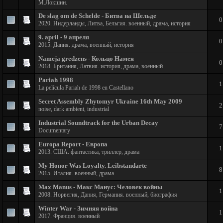
М.Локшин.
De slag om de Schelde - Битва на Шельде
0
2020. Нидерланды, Литва, Бельгия. военный, драма, история
9. april - 9 апреля
0
2015. Дания. драма, военный, история
Nameja gredzens - Кольцо Намея
0
2018. Британия, Латвия. история, драма, военный
Pariah 1998
1
La película Pariah de 1998 en Castellano
Secret Assembly Zhytomyr Ukraine 16th May 2009
2
noise, dark ambient, industrial
Industrial Soundtrack for the Urban Decay
7
Documentary
Europa Report - Европа
1
2013. США. фантастика, триллер, драма
My Honor Was Loyalty. Leibstandarte
8
2015. Италия. военный, драма
Max Manus - Макс Манус: Человек войны
1
2008. Норвегия, Дания, Германия. военный, биография
Winter War - Зимняя война
1
2017. Франция. военный