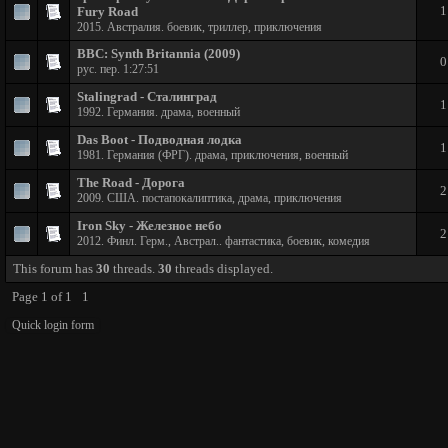
1
Fury Road
2015. Австралия. боевик, триллер, приключения
BBC: Synth Britannia (2009)
0
рус. пер. 1:27:51
Stalingrad - Сталинград
1
1992. Германия. драма, военный
Das Boot - Подводная лодка
1
1981. Германия (ФРГ). драма, приключения, военный
The Road - Дорога
2
2009. США. постапокалиптика, драма, приключения
Iron Sky - Железное небо
2
2012. Финл. Герм., Австрал.. фантастика, боевик, комедия
This forum has
30
threads.
30
threads displayed.
Page
1
of
1
1