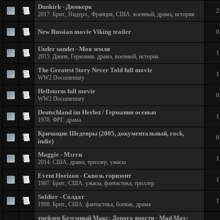
Dunkirk - Дюнкерк
2
2017. Брит., Нидерл., Франция, США. военный, драма, история
New Russian movie Viking trailer
0
Under sandet - Моя земля
1
2015. Дания, Германия. драма, военный, история
The Greatest Story Never Told full movie
1
WW2 Documentary
Hellstorm full movie
0
WW2 Documentary
Deutschland im Herbst / Германия осенью
1
1978. ФРГ. драма
Кричащие Шедевры (2005, документальный, rock,
0
indie)
Maggie - Мэгги
1
2014. США. драма, триллер, ужасы
Event Horizon - Сквозь горизонт
1
1997. Брит., США. ужасы, фантастика, триллер
Soldier - Солдат
1
1998. Брит., США. фантастика, боевик, драма
трейлер Безумный Макс: Дорога ярости - Mad Max: