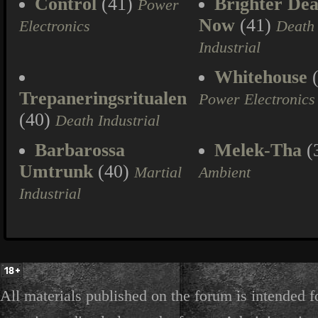
Control
(41)
Brighter Dea
Power
Now
(41)
Electronics
Death
Industrial
Whitehouse
(
Trepaneringsritualen
Power Electronics
(40)
Death Industrial
Barbarossa
Melek-Tha
(
Umtrunk
(40)
Martial
Ambient
Industrial
All materials published on the forum is intended f