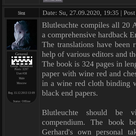
Date: Su, 27.09.2020, 19:35 | Pos
Sieg
Blutleuchte compiles all 20 A
a comprehensive hardback En
The translations have been r
help of various editors and th
General
The book is 324 pages in leng
Group: Moderators
Posts:
3297
paper with wine red and ches
User #38
Male
in a wine red cloth binding 
Moscow
black end papers.
Reg. 15.12.2013 13:09
Status:
Offline
Blutleuchte should be v
compendium. The book be
Gerhard's own personal ta