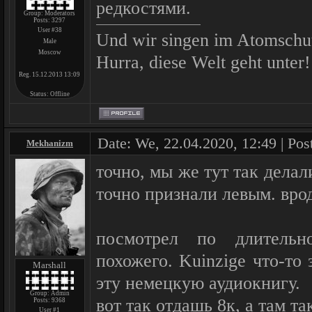
редкостями.
Group: Moderators
Posts:
3297
User #38
Und wir singen im Atomschu
Male
Moscow
Hurra, diese Welt geht unter!
Reg. 15.12.2013 13:09
Status:
Offline
Date: We, 22.04.2020, 12:49 | Pos
Mekhanizm
точно, мы же тут так делал
точно признали левым. вро
посмотрел по длительн
похожего. Kuinzige что-то
Marshall
эту немецкую аудиокнигу.
Group: Admin
вот так отдашь 8к, а там т
Posts:
9368
User #1