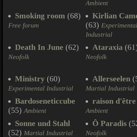
Ambient
Smoking room
(68)
Kirlian Cam
(63)
Free forum
Experimenta
Industrial
Death In June
(62)
Ataraxia
(61
Neofolk
Neofolk
Ministry
(60)
Allerseelen
(
Experimental Industrial
Martial Industrial
Bardoseneticcube
raison d'être
(55)
Ambient
Ambient
Sonne und Stahl
Ô Paradis
(5
(52)
Martial Industrial
Neofolk