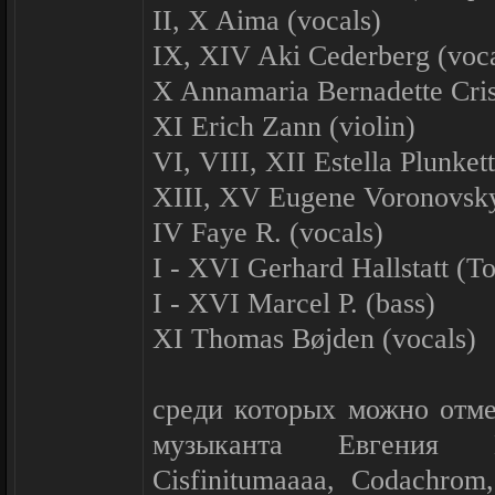
II, X Aima (vocals)
IX, XIV Aki Cederberg (voca
X Annamaria Bernadette Crist
XI Erich Zann (violin)
VI, VIII, XII Estella Plunkett
XIII, XV Eugene Voronovsky 
IV Faye R. (vocals)
I - XVI Gerhard Hallstatt (To
I - XVI Marcel P. (bass)
XI Thomas Bøjden (vocals)
среди которых можно отме
музыканта Евгения Во
Cisfinitumaaaa, Codachro