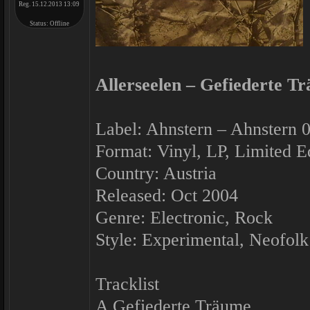
Reg. 15.12.2013 13:09
Status:
Offline
Allerseelen ‎– Gefiederte T
Label: Ahnstern ‎– Ahnstern 
Format: Vinyl, LP, Limited E
Country: Austria
Released: Oct 2004
Genre: Electronic, Rock
Style: Experimental, Neofolk
Tracklist
A Gefiederte Träume