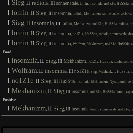
I
Sieg
II
radiola
III
sonnenatale
,
,
,
,
,
,
,
lomin
insomnia
no1Z1e
HuSStla
W
I
lomin
II
Sieg
III
insomnia
,
,
,
,
,
,
radiola
Mekhanizm
sonnenatale
verbava
I
Sieg
II
insomnia
III
lomin
,
,
,
,
,
,
,
Mekhanizm
no1Z1e
HuSStla
radiola
de
I
lomin
II
Sieg
III
insomnia
,
,
,
,
,
,
,
no1Z1e
HuSStla
radiola
sonnenatale
des
I
lomin
II
Sieg
III
insomnia
,
,
,
,
,
,
,
Wolfram
Mekhanizm
no1Z1e
HuSStla
r
Food
I
insomnia
II
Sieg
III
Mekhanizm
,
,
,
,
,
,
no1Z1e
HuSStla
lomin
sonnen
I
Wolfram
II
insomnia
III
no1Z1e
,
,
,
,
,
,
Sieg
Mekhanizm
HuSStla
l
I
no1Z1e
II
Sieg
III
HuSStla
,
,
,
,
,
,
insomnia
Mekhanizm
Nyxtopouli
ver
I
Mekhanizm
II
Sieg
III
insomnia
,
,
,
,
,
,
no1Z1e
HuSStla
lomin
raya
Positive
I
Mekhanizm
II
Sieg
III
insomnia
,
,
,
,
,
,
lomin
sonnenatale
no1Z1e
r