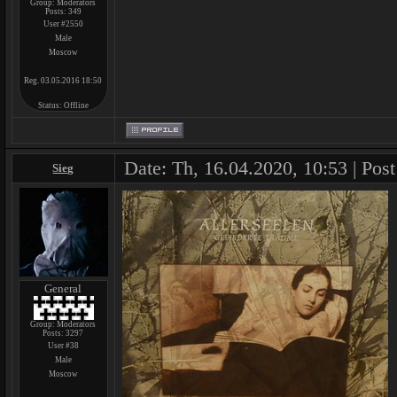
Group: Moderators
Posts:
349
User #2550
Male
Moscow
Reg. 03.05.2016 18:50
Status:
Offline
Date: Th, 16.04.2020, 10:53 | Pos
Sieg
General
Group: Moderators
Posts:
3297
User #38
Male
Moscow