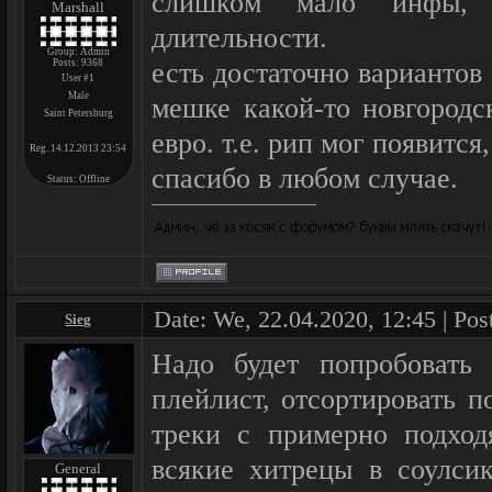
слишком мало инфы,
Marshall
длительности.
Group: Admin
Posts:
9368
есть достаточно вариантов 
User #1
Male
мешке какой-то новгородс
Saint Petersburg
евро. т.е. рип мог появится
Reg. 14.12.2013 23:54
спасибо в любом случае.
Status:
Offline
Date: We, 22.04.2020, 12:45 | Pos
Sieg
Надо будет попробовать 
плейлист, отсортировать п
треки с примерно подход
всякие хитрецы в соулсик
General