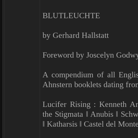
BLUTLEUCHTE
by Gerhard Hallstatt
Foreword by Joscelyn Godw
A compendium of all Englis
Ahnstern booklets dating fro
Lucifer Rising : Kenneth An
the Stigmata ‖ Anubis ‖ Schw
‖ Katharsis ‖ Castel del Mont