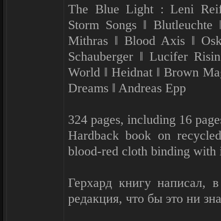
The Blue Light : Leni Reif
Storm Songs ‖ Blutleuchte 
Mithras ‖ Blood Axis ‖ Osk
Schauberger ‖ Lucifer Risi
World ‖ Heidnat ‖ Brown Magi
Dreams ‖ Andreas Epp
324 pages, including 16 page
Hardback book on recycled
blood-red cloth binding with 
Герхард книгу написал, в
редакция, что бы это ни зн