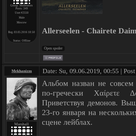
Group: Moderators
Posts:
349
User #2550
Male
Moscow
Allerseelen - Chairete Dai
Reg. 03.05.2016 18:50
Status:
Offline
Date: Su, 09.06.2019, 00:55 | Pos
Mekhanizm
Альбом назван не совсем 
по-гречески Χαίρετε Δ
Приветствуя демонов. Выш
23-го января на нескольк
сцене лейблах.
Marshall