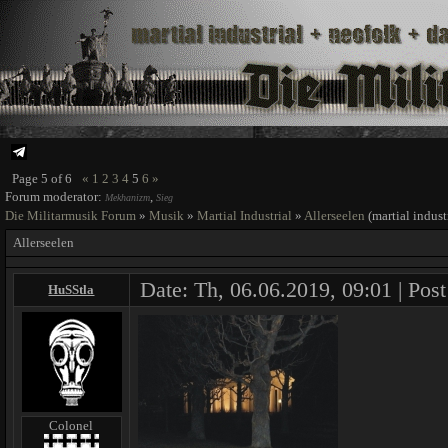
Page
5
of
6
«
1
2
3
4
5
6
»
Forum moderator:
,
Mekhanizm
Sieg
Die Militarmusik Forum
»
Musik
»
Martial Industrial
»
Allerseelen
(martial indust
Allerseelen
Date: Th, 06.06.2019, 09:01 | Pos
HuSStla
Colonel