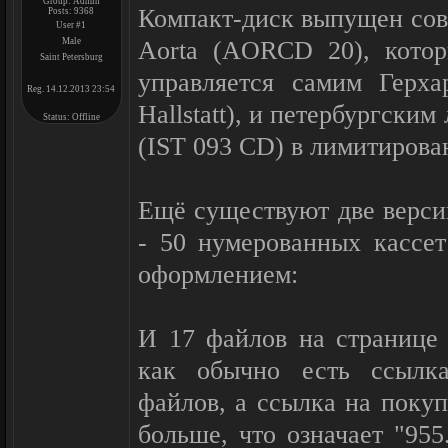
Group: Admin
Компакт-диск выпущен сов
Posts:
9368
User #1
Male
Aorta (AORCD 20), котор
Saint Petersburg
управляется самим Герха
Reg. 14.12.2013 23:54
Hallstatt), и петербургским 
Status:
Offline
(IST 093 CD) в лимитирова
Ещё существуют две версии 
- 50 нумерованных кассет
оформлением:
И 17 файлов на странице 
как обычно есть ссылка
файлов, а ссылка на покуп
больше, что означает "955