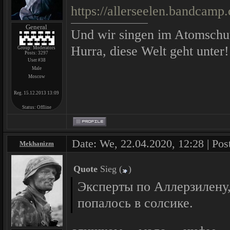
https://allerseelen.bandcamp.
General
Und wir singen im Atomschu
Hurra, diese Welt geht unter!
Group: Moderators
Posts:
3297
User #38
Male
Moscow
Reg. 15.12.2013 13:09
Status:
Offline
Date: We, 22.04.2020, 12:28 | Pos
Mekhanizm
Quote
Sieg
(
)
Эксперты по Аллерзилену,
попалось в солсике.