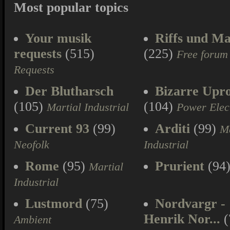
Most popular topics
Your musik
Riffs und Ma
requests
(515)
(225)
Free forum
Requests
Der Blutharsch
Bizarre Upr
(105)
(104)
Martial Industrial
Power Elec
Current 93
(99)
Arditi
(99)
Ma
Neofolk
Industrial
Rome
(95)
Prurient
(94
Martial
Industrial
Lustmord
(75)
Nordvargr -
Henrik Nor...
(
Ambient