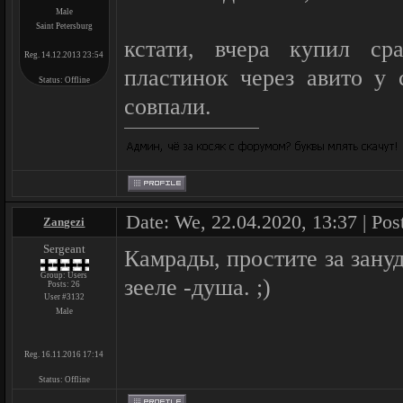
Male
Saint Petersburg
кстати, вчера купил ср
Reg. 14.12.2013 23:54
пластинок через авито у 
Status:
Offline
совпали.
Date: We, 22.04.2020, 13:37 | Pos
Zangezi
Sergeant
Камрады, простите за зануд
Group: Users
зееле -душа. ;)
Posts:
26
User #3132
Male
Reg. 16.11.2016 17:14
Status:
Offline