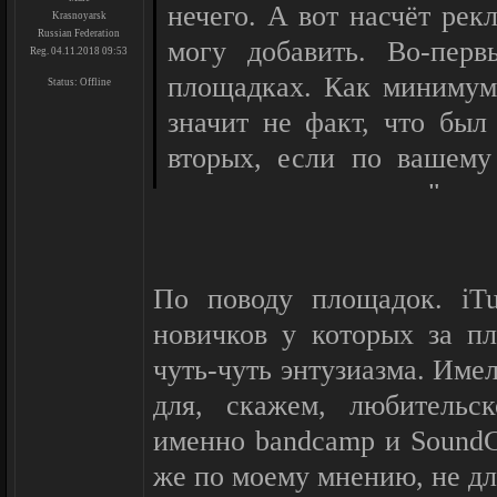
нечего. А вот насчёт ре
Krasnoyarsk
Russian Federation
могу добавить. Во-пер
Reg. 04.11.2018 09:53
площадках. Как минимум 
Status:
Offline
значит не факт, что был 
вторых, если по вашему
станет его покупать", п
price" и по сути сделать
если это наброски, то
По поводу площадок. iT
"demo" в название релиза
новичков у которых за п
по звучанию, а сам ре
чуть-чуть энтузиазма. Име
больших ожиданий целос
для, скажем, любительс
Ну, и по долгому опыту и
именно bandcamp и SoundCl
что тэги там выставл
же по моему мнению, не дл
исполнителя, а для любит