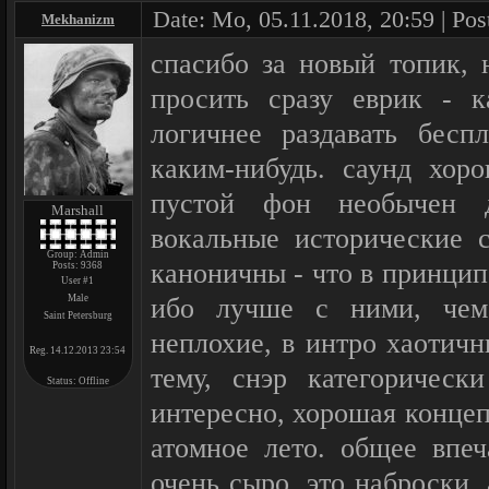
Date: Mo, 05.11.2018, 20:59 | Pos
Mekhanizm
спасибо за новый топик, 
просить сразу еврик - к
логичнее раздавать бес
каким-нибудь. саунд хор
пустой фон необычен д
Marshall
вокальные исторические 
Group: Admin
каноничны - что в принцип
Posts:
9368
User #1
Male
ибо лучше с ними, чем
Saint Petersburg
неплохие, в интро хаотичн
Reg. 14.12.2013 23:54
тему, снэр категорическ
Status:
Offline
интересно, хорошая конце
атомное лето. общее впеч
очень сыро, это наброски,