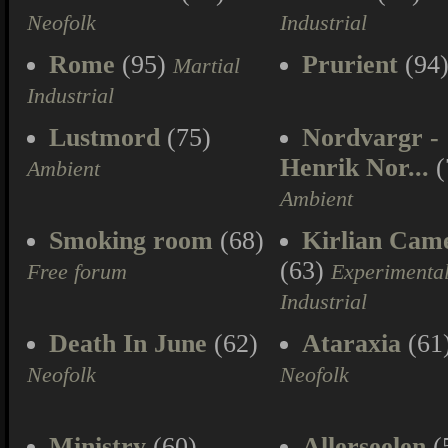
Neofolk
Industrial
Rome
(95)
Prurient
(94
Martial
Industrial
Lustmord
(75)
Nordvargr -
Henrik Nor...
(
Ambient
Ambient
Smoking room
(68)
Kirlian Cam
(63)
Free forum
Experimenta
Industrial
Death In June
(62)
Ataraxia
(61
Neofolk
Neofolk
Ministry
(60)
Allerseelen
(