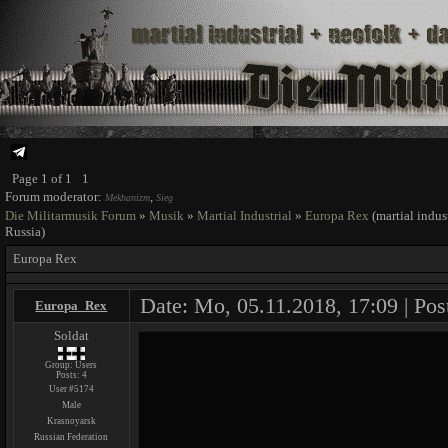
Page
1
of
1
1
Forum moderator:
,
Mekhanizm
Sieg
Die Militarmusik Forum
»
Musik
»
Martial Industrial
»
Europa Rex
(martial indus
Russia)
Europa Rex
Date: Mo, 05.11.2018, 17:09 | Pos
Europa_Rex
Soldat
Group: Users
Posts:
4
User #5174
Male
Krasnoyarsk
Russian Federation