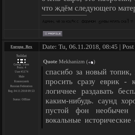
что ждём следующего мате
Date: Tu, 06.11.2018, 08:45 | Pos
Europa_Rex
Soldat
Quote
Mekhanizm
(
)
Group: Users
Posts:
4
спасибо за новый топик,
User #5174
Male
просить сразу еврик - к
Krasnoyarsk
Russian Federation
логичнее раздавать бес
Reg. 04.11.2018 09:53
каким-нибудь. саунд хор
Status:
Offline
пустой фон необычен д
вокальные исторические
каноничны - что в при