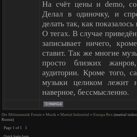
На счёт цены и demo, со
музыка может быть интер
Делал в одиночку, и спр
так оно есть. Поэтому 
делать так, как показалось
выставяя всё подряд, 
О тегах. В случае приведё
которые есть в релизах.
записывает ничего, кром
перенимать и повторят
ставит. Так же многие муз
других. И, да, очень
просто близких жанров
умолчанию ставят ВСЕ жа
аудитории. Кроме того, с
поэтому вполне вероятно
музыки целиком лежит н
готику и индастриал в р
наверное, бессмысленно.
постпанка можно будет уви
нойза будет тэг "postpunk"
тэги релиза. Тоже надо 
Die Militarmusik Forum
»
Musik
»
Martial Industrial
»
Europa Rex
(martial indus
Russia)
ними. Вы не лэйбл, а оди
Page
1
of
1
1
или помощь, пишите 