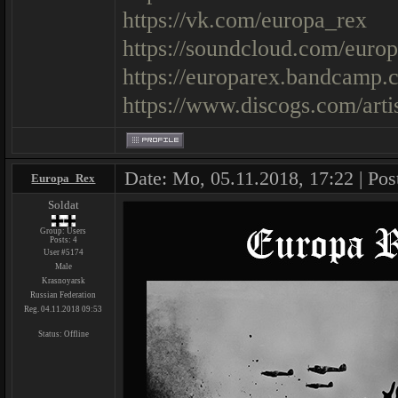
https://vk.com/europa_rex
https://soundcloud.com/euro
https://europarex.bandcamp.
https://www.discogs.com/art
Date: Mo, 05.11.2018, 17:22 | Pos
Europa_Rex
Soldat
Group: Users
Posts:
4
User #5174
Male
Krasnoyarsk
Russian Federation
Reg. 04.11.2018 09:53
Status:
Offline