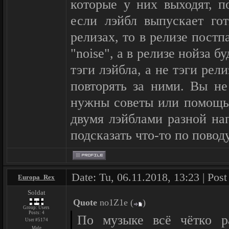
которые у них выходят, п
если лэйбл выпускает го
релизах, то в релизе постп
"noise", а в релизе нойза б
тэги лэйбла, а не тэги рел
повторять за ними. Вы не
нужны советы или помощь
двумя лэйблами разной на
подсказать что-то по повод
Date: Tu, 06.11.2018, 13:23 | Pos
Europa_Rex
Soldat
Quote
no1Z1e
(
)
Group: Users
Posts:
4
По музыке всё чётко р
User #5174
Male