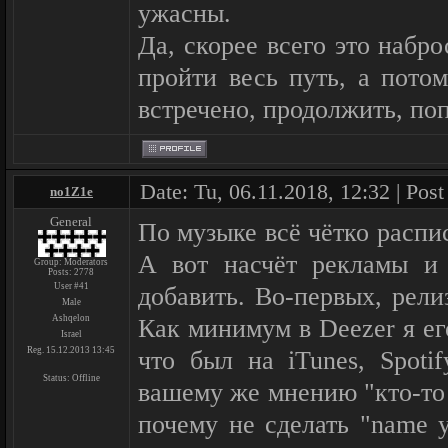
ужасны.
Да, скорее всего это набр
пройти весь путь, а потом
встречено, продолжить, по
Date: Tu, 06.11.2018, 12:32 | Pos
no1Z1e
General
По музыке всё чётко распи
А вот насчёт рекламы и
Group: Moderators
Posts:
2778
User #41
добавить. Во-первых, рели
Male
Ashqelon
Как минимум в Deezer я его
Israel
Reg. 15.12.2013 13:45
что был на iTunes, Spoti
Status:
Offline
вашему же мнению "кто-то 
почему не сделать "name y