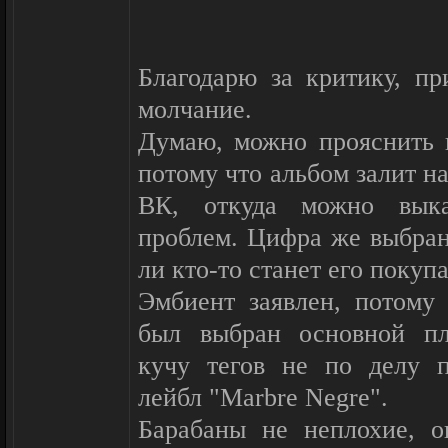
неплохо ибо лучше с 
барабаны неплохие, в ин
Благодарю за критику, пр
вообще не в тему, снэр 
молчание.
многоязычие интересно
Думаю, можно прояснить н
гугл перевёл как атомн
потому что альбом залит на
скорее хорошее, но очен
ВК, откуда можно выка
полноценный релиз, 
проблем. Цифра же выбран
материала.
ли кто-то станет его покупа
Эмбиент заявлен, потому 
был выбран основной пл
кучу тегов не по делу п
лейбл "Marbre Negre".
Барабаны не неплохие, о