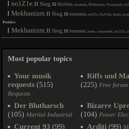
I
no1Z1e
II
Sieg
III
HuSStla
,
,
,
,
,
,
insomnia
Mekhanizm
Nyxtopouli
ver
I
Mekhanizm
II
Sieg
III
insomnia
,
,
,
,
,
,
no1Z1e
HuSStla
lomin
raya
Positive
I
Mekhanizm
II
Sieg
III
insomnia
,
,
,
,
,
,
lomin
sonnenatale
no1Z1e
r
Most popular topics
Your musik
Riffs und Ma
requests
(515)
(225)
Free forum
Requests
Der Blutharsch
Bizarre Upr
(105)
(104)
Martial Industrial
Power Elec
Current 93
(99)
Arditi
(99)
Ma