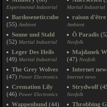
Experimental Industrial
Martial Industrial
Bardoseneticcube
raison d'être
(55)
Ambient
Ambient
Sonne und Stahl
Ô Paradis
(5
(52)
Martial Industrial
Neofolk
Leger Des Heils
Majdanek W
(49)
(47)
Martial Industrial
Neofolk
The Grey Wolves
Internet new
(47)
Power Electronics
Internet news
Cremation Lily
Strydwolf
(4
(46)
Power Electronics
Neofolk
Wappenbund
(44)
Throbbing Gr