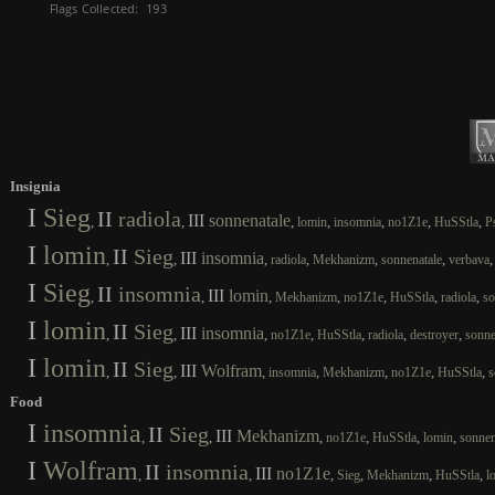
Insignia
I
Sieg
II
radiola
III
sonnenatale
,
,
,
,
,
,
,
lomin
insomnia
no1Z1e
HuSStla
P
I
lomin
II
Sieg
III
insomnia
,
,
,
,
,
,
radiola
Mekhanizm
sonnenatale
verbava
I
Sieg
II
insomnia
III
lomin
,
,
,
,
,
,
,
Mekhanizm
no1Z1e
HuSStla
radiola
so
I
lomin
II
Sieg
III
insomnia
,
,
,
,
,
,
,
no1Z1e
HuSStla
radiola
destroyer
sonne
I
lomin
II
Sieg
III
Wolfram
,
,
,
,
,
,
,
insomnia
Mekhanizm
no1Z1e
HuSStla
s
Food
I
insomnia
II
Sieg
III
Mekhanizm
,
,
,
,
,
,
no1Z1e
HuSStla
lomin
sonnen
I
Wolfram
II
insomnia
III
no1Z1e
,
,
,
,
,
,
Sieg
Mekhanizm
HuSStla
l