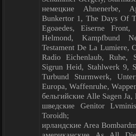
немецкие Ahnenerbe, Apo
Bunkertor 1, The Days Of T
Egoaedes, Eiserne Front, 
Helmond, Kampfbund Ne
Testament De La Lumiere, O
Radio Eichenlaub, Ruhe, Se
Sigrun Heid, Stahlwerk 9, 
Turbund Sturmwerk, Unter
Europa, Waffenruhe, Wappe
бельгийские Alle Sagen Ja, 
шведские Genitor Lvminis,
Toroidh;
ирландские Area Bombardme
американские As All Die