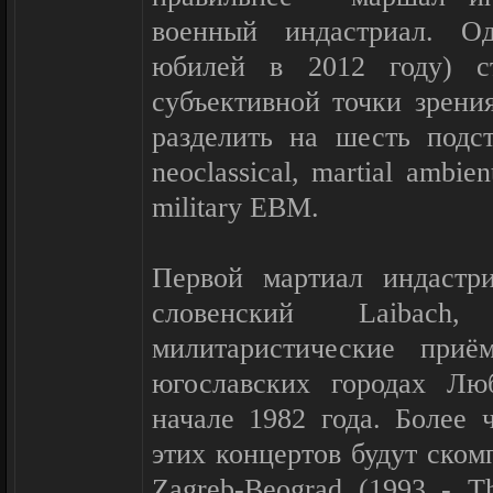
военный индастриал. О
юбилей в 2012 году) ст
субъективной точки зрени
разделить на шесть подст
neoclassical, martial ambient
military EBM.
Первой мартиал индастр
словенский Laibach,
милитаристические при
югославских городах Лю
начале 1982 года. Более 
этих концертов будут ском
Zagreb-Beograd (1993 - T