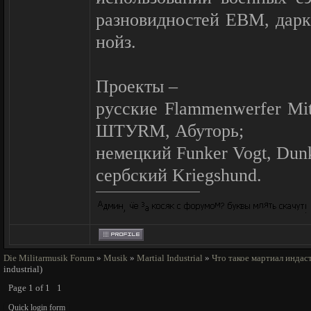
разновидностей ЕВМ, дарк
нойз.
Проекты –
русские Flammenwerfer Mit 
ШТУRМ, Абуторь;
немецкий Funker Vogt, Dun
сербский Kriegshund.
Die Militarmusik Forum
»
Musik
»
Martial Industrial
»
Что такое мартиал индас
industrial)
Page
1
of
1
1