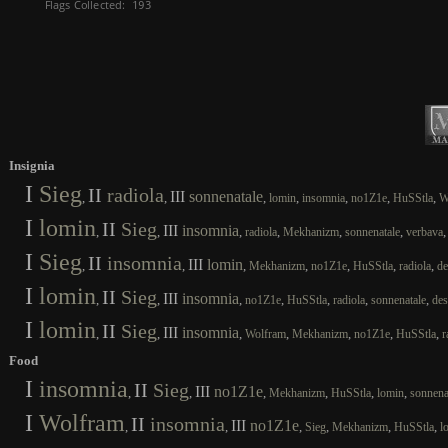
Insignia
I
Sieg
II
radiola
III
sonnenatale
,
,
,
,
,
,
,
lomin
insomnia
no1Z1e
HuSStla
W
I
lomin
II
Sieg
III
insomnia
,
,
,
,
,
,
radiola
Mekhanizm
sonnenatale
verbava
I
Sieg
II
insomnia
III
lomin
,
,
,
,
,
,
,
Mekhanizm
no1Z1e
HuSStla
radiola
de
I
lomin
II
Sieg
III
insomnia
,
,
,
,
,
,
,
no1Z1e
HuSStla
radiola
sonnenatale
des
I
lomin
II
Sieg
III
insomnia
,
,
,
,
,
,
,
Wolfram
Mekhanizm
no1Z1e
HuSStla
r
Food
I
insomnia
II
Sieg
III
no1Z1e
,
,
,
,
,
,
Mekhanizm
HuSStla
lomin
sonnena
I
Wolfram
II
insomnia
III
no1Z1e
,
,
,
,
,
,
Sieg
Mekhanizm
HuSStla
l