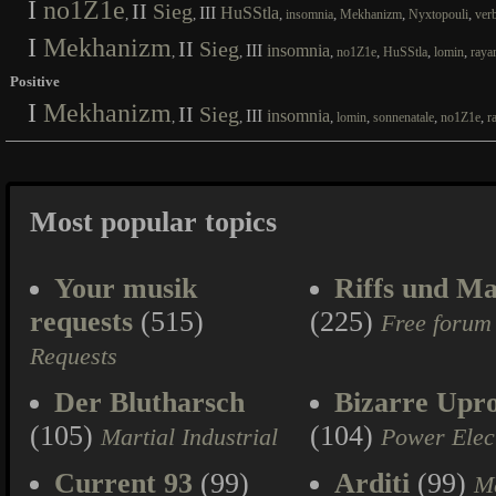
I
no1Z1e
II
Sieg
III
HuSStla
,
,
,
,
,
,
insomnia
Mekhanizm
Nyxtopouli
ver
I
Mekhanizm
II
Sieg
III
insomnia
,
,
,
,
,
,
no1Z1e
HuSStla
lomin
raya
Positive
I
Mekhanizm
II
Sieg
III
insomnia
,
,
,
,
,
,
lomin
sonnenatale
no1Z1e
r
Most popular topics
Your musik
Riffs und Ma
requests
(515)
(225)
Free forum
Requests
Der Blutharsch
Bizarre Upr
(105)
(104)
Martial Industrial
Power Elec
Current 93
(99)
Arditi
(99)
Ma