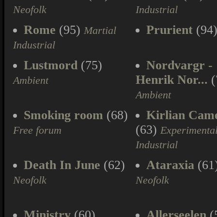
Neofolk
Industrial
Rome
(95)
Prurient
(94
Martial
Industrial
Lustmord
(75)
Nordvargr -
Henrik Nor...
(
Ambient
Ambient
Smoking room
(68)
Kirlian Cam
(63)
Free forum
Experimenta
Industrial
Death In June
(62)
Ataraxia
(61
Neofolk
Neofolk
Ministry
(60)
Allerseelen
(