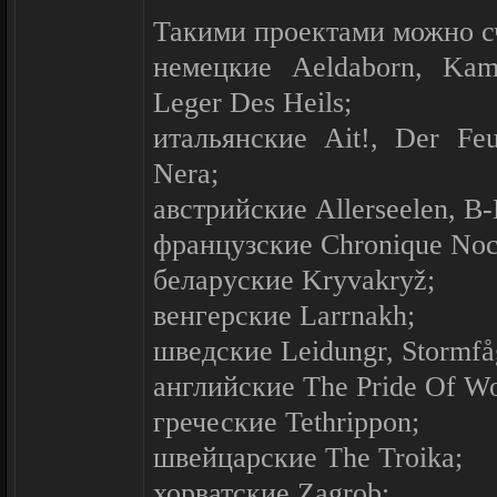
Такими проектами можно с
немецкие Aeldaborn, Kam
Leger Des Heils;
итальянские Ait!, Der Feu
Nera;
австрийские Allerseelen, B-
французские Chronique Noct
беларуские Kryvakryž;
венгерские Larrnakh;
шведские Leidungr, Stormfå
английские The Pride Of Wo
греческие Tethrippon;
швейцарские The Troika;
хорватские Zagrob;