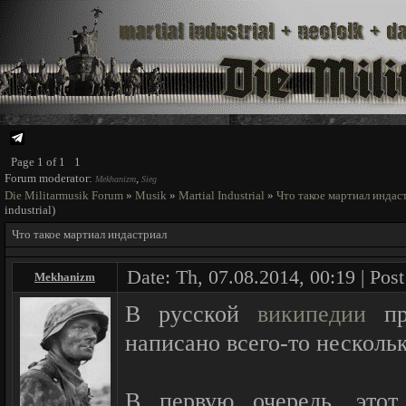
Page
1
of
1
1
Forum moderator:
,
Mekhanizm
Sieg
Die Militarmusik Forum
»
Musik
»
Martial Industrial
»
Что такое мартиал индас
industrial)
Что такое мартиал индастриал
Date: Th, 07.08.2014, 00:19 | Pos
Mekhanizm
В русской
википедии
пр
написано всего-то нескольк
В первую очередь, этот