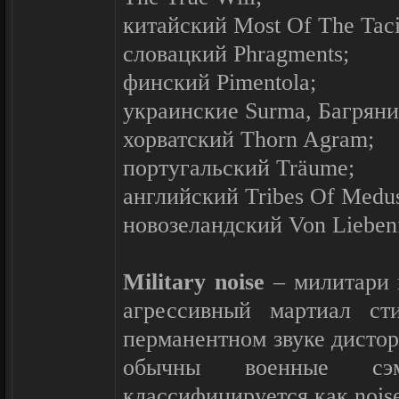
китайский Most Of The Taci
словацкий Phragments;
финский Pimentola;
украинские Surma, Багрян
хорватский Thorn Agram;
португальский Träume;
английский Tribes Of Medu
новозеландский Von Liebenf
Military noise
– милитари 
агрессивный мартиал ст
перманентном звуке дисторш
обычны военные с
классифицируется как noise,