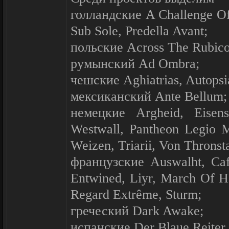
голландские A Challenge Of
Sub Sole, Predella Avant;
польские Across The Rubicon
румынский Ad Ombra;
чешские Aghiatrias, Autopsia
мексиканский Ante Bellum;
немецкие Argheid, Eisens
Westwall, Pantheon Legio M
Weizen, Triarii, Von Thronsta
французские Auswalht, Ca
Entwined, Liyr, March Of 
Regard Extrême, Sturm;
греческий Dark Awake;
испанские Der Blaue Reiter