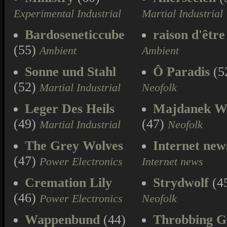
Experimental Industrial
Martial Industrial
Bardoseneticcube
raison d'être
(55)
Ambient
Ambient
Sonne und Stahl
Ô Paradis
(5
(52)
Martial Industrial
Neofolk
Leger Des Heils
Majdanek W
(49)
(47)
Martial Industrial
Neofolk
The Grey Wolves
Internet new
(47)
Power Electronics
Internet news
Cremation Lily
Strydwolf
(4
(46)
Power Electronics
Neofolk
Wappenbund
(44)
Throbbing Gr