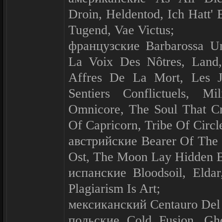
Droin, Heldentod, Ich Hatt'
Tugend, Vae Victus;
французские Barbarossa Um
La Voix Des Nôtres, Land,
Affres De La Mort, Les J
Sentiers Conflictuels, Mi
Omnicore, The Soul That Cre
Of Capricorn, Tribe Of Circl
австрийские Bearer Of The 
Ost, The Moon Lay Hidden B
испанские Bloodsoil, Eldar,
Plagiarism Is Art;
мексиканский Centauro Del 
польские Cold Fusion, Gho