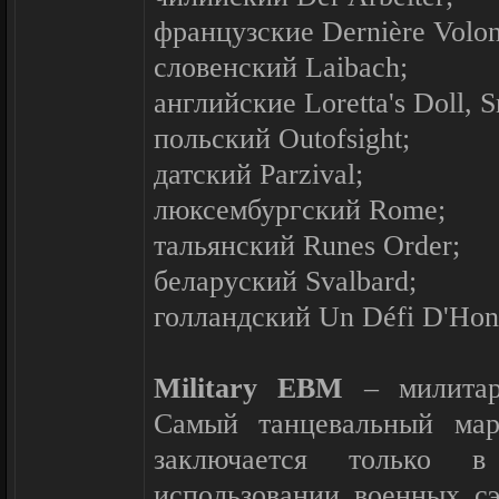
французские Dernière Volont
словенский Laibach;
английские Loretta's Doll
польский Outofsight;
датский Parzival;
люксембургский Rome;
тальянский Runes Order;
беларуский Svalbard;
голландский Un Défi D'Hon
Military EBM
– милитар
Самый танцевальный мар
заключается только 
использовании военных с