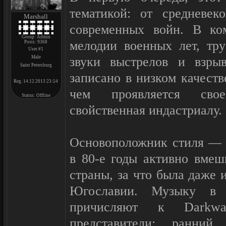
тематикой: от средневек
Marshall
современных войн. В ко
Group: Admin
мелодии военных лет, тр
Posts:
9368
User #1
Male
звуки выстрелов и взрыв
Saint Petersburg
записано в низком качест
Reg. 14.12.2013 23:54
чем проявляется своео
Status:
Offline
свойственная индастриалу.
Основоположник стиля — ю
в 80-е годы активно вмеш
страны, за что была даже 
Югославии. Музыку в 
причисляют к Darkwa
представители: ранний 