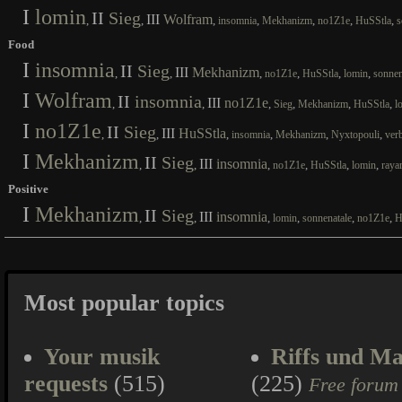
I
lomin
II
Sieg
III
Wolfram
,
,
,
,
,
,
,
insomnia
Mekhanizm
no1Z1e
HuSStla
s
Food
I
insomnia
II
Sieg
III
Mekhanizm
,
,
,
,
,
,
no1Z1e
HuSStla
lomin
sonnen
I
Wolfram
II
insomnia
III
no1Z1e
,
,
,
,
,
,
Sieg
Mekhanizm
HuSStla
l
I
no1Z1e
II
Sieg
III
HuSStla
,
,
,
,
,
,
insomnia
Mekhanizm
Nyxtopouli
ver
I
Mekhanizm
II
Sieg
III
insomnia
,
,
,
,
,
,
no1Z1e
HuSStla
lomin
raya
Positive
I
Mekhanizm
II
Sieg
III
insomnia
,
,
,
,
,
,
lomin
sonnenatale
no1Z1e
H
Most popular topics
Your musik
Riffs und Ma
requests
(515)
(225)
Free forum