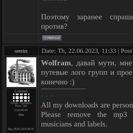
Поэтому заранее спра
против?
Date: Th, 22.06.2023, 11:33 | Pos
saterize
Wolfram
, давай мути, мн
путевые лого групп и проек
конечно :)
Colonel
- - -
All my downloads are person
Group: Uploaders
Posts:
263
User #6541
Please remove the mp3 af
Male
musicians and labels.
Reg. 30.05.2019 09:43