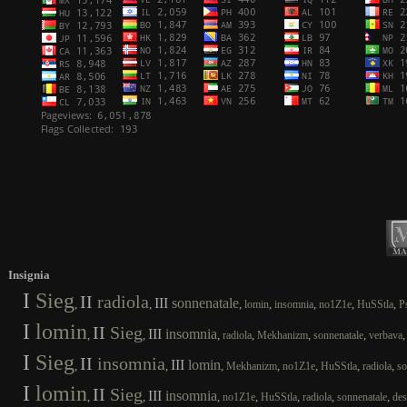
Insignia
I
Sieg
II
radiola
III
sonnenatale
,
,
,
,
,
,
,
lomin
insomnia
no1Z1e
HuSStla
P
I
lomin
II
Sieg
III
insomnia
,
,
,
,
,
,
radiola
Mekhanizm
sonnenatale
verbava
I
Sieg
II
insomnia
III
lomin
,
,
,
,
,
,
,
Mekhanizm
no1Z1e
HuSStla
radiola
so
I
lomin
II
Sieg
III
insomnia
,
,
,
,
,
,
,
no1Z1e
HuSStla
radiola
sonnenatale
des