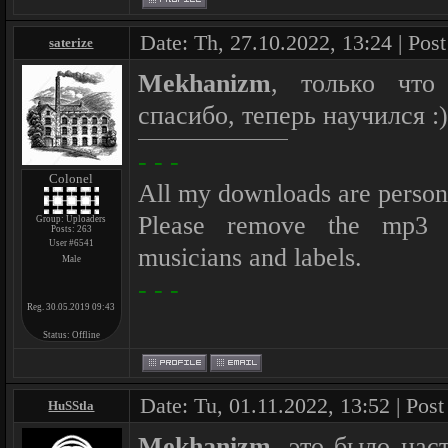
Date: Th, 27.10.2022, 13:24 | Pos
saterize
Mekhanizm
, только что
спасибо, теперь научился :)
- - -
Colonel
All my downloads are person
Please remove the mp3 af
Group: Uploaders
Posts:
263
User #6541
musicians and labels.
Male
- - -
Reg. 30.05.2019 09:43
Status:
Offline
Date: Tu, 01.11.2022, 13:52 | Pos
HuSStla
Mekhanizm
, это было нас