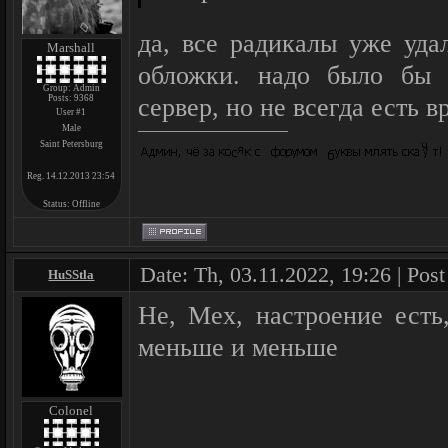
да, все радикалы уже уда
Marshall
обложки. надо было бы 
Group: Admin
Posts:
9368
сервер, но не всегда есть в
User #1
Male
Saint Petersburg
Reg. 14.12.2013 23:54
Status:
Offline
Date: Th, 03.11.2022, 19:26 | Pos
HuSStla
Не, Мех, настроение есть
меньше и меньше
Colonel