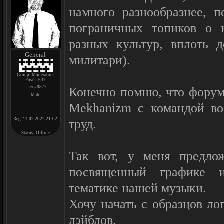
намного разнообразнее, 
пограничных топиков о 
разных культур, вплоть 
General
милитари).
Group: Moderators
Posts:
647
User #8877
Конечно помню, что форум
Male
Mekhanizm с командой во
Reg. 14.02.2022 21:02
труд.
Status:
Offline
Так вот, у меня предло
посвященный графике и
тематике нашей музыки.
Хочу начать с образцов лог
лэйблов.