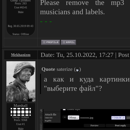
Please remove the mp3 af
Group: Uploaders
Posts:
263
User #6541
musicians and labels.
Male
- - -
Reg. 30.05.2019 09:43
Status:
Offline
Date: Tu, 25.10.2022, 17:27 | Pos
Mekhanizm
Quote
saterize
(
)
а как и куда картинки
"выберите файл"?
Marshall
Group: Admin
Posts:
9368
User #1
Male