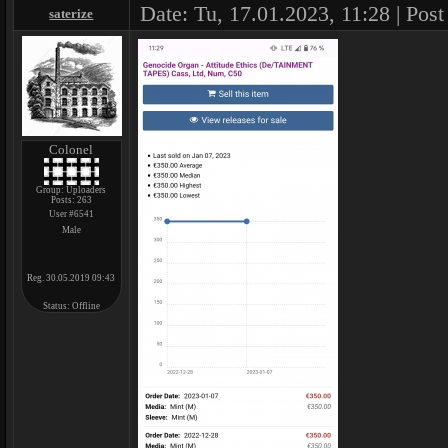
Date: Tu, 17.01.2023, 11:28 | Pos
saterize
Colonel
Group: Uploaders
Posts:
263
User #6541
Male
Reg. 30.05.2019 09:43
Status:
Offline