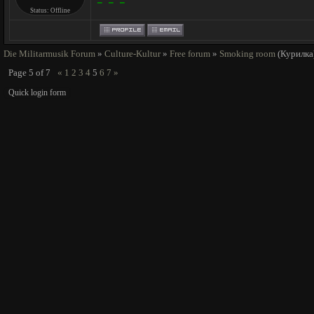
- - -
Status:
Offline
Die Militarmusik Forum
»
Culture-Kultur
»
Free forum
»
Smoking room
(Курилка
Page
5
of
7
«
1
2
3
4
5
6
7
»