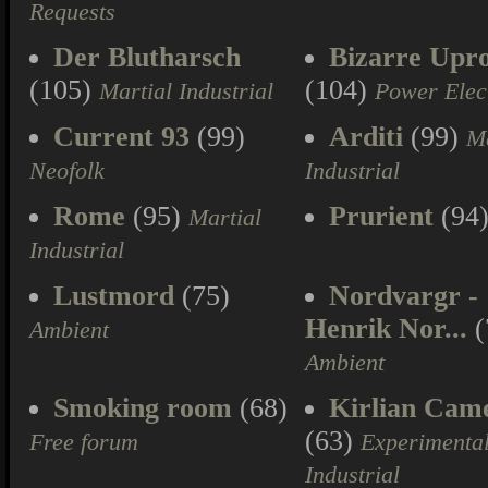
Requests
Der Blutharsch
Bizarre Upr
(105)
(104)
Martial Industrial
Power Elec
Current 93
(99)
Arditi
(99)
Ma
Neofolk
Industrial
Rome
(95)
Prurient
(94
Martial
Industrial
Lustmord
(75)
Nordvargr -
Henrik Nor...
(
Ambient
Ambient
Smoking room
(68)
Kirlian Cam
(63)
Free forum
Experimenta
Industrial