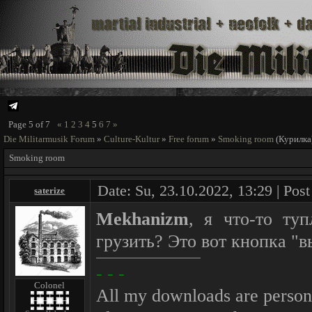
Page
5
of
7
«
1
2
3
4
5
6
7
»
Die Militarmusik Forum
»
Culture-Kultur
»
Free forum
»
Smoking room
(Курилка
Smoking room
Date: Su, 23.10.2022, 13:29 | Pos
saterize
Mekhanizm
, я что-то ту
грузить? Это вот кнопка "
- - -
Colonel
All my downloads are person