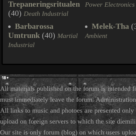
Trepaneringsritualen
Power Electronics
(40)
Death Industrial
Barbarossa
Melek-Tha
(
Umtrunk
(40)
Martial
Ambient
Industrial
All materials published on the forum is intended f
must immediately leave the forum. Administration 
All links to music and photoes are presented only f
upload on foreign servers to which the site diemili
Our site is only forum (blog) on which users uploa