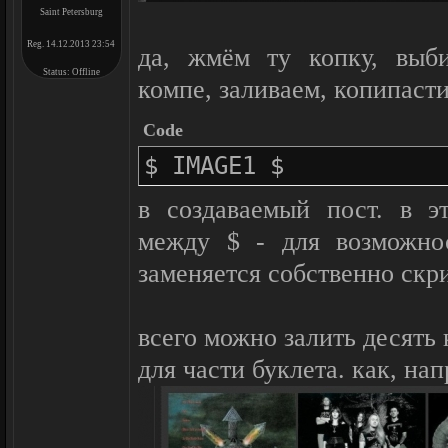
Saint Petersburg
Reg. 14.12.2013 23:54
да, жмём ту копку, выб
Status:
Offline
компе, заливаем, копипаст
Code
$ IMAGE1 $
в создаваемый пост. в э
между $ - для возможнос
заменяется собственно скр
всего можно залить десять 
для части буклета. как, нап