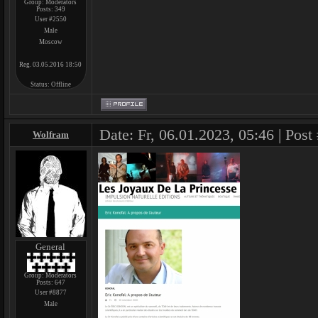
Group: Moderators
Posts:
349
User #2550
Male
Moscow
Reg. 03.05.2016 18:50
Status:
Offline
Date: Fr, 06.01.2023, 05:46 | Post
Wolfram
General
Group: Moderators
Posts:
647
User #8877
Male