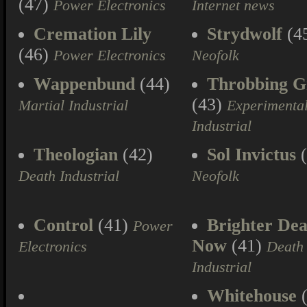
(47)
Power Electronics
Internet news
Cremation Lily
Strydwolf
(4
(46)
Power Electronics
Neofolk
Wappenbund
(44)
Throbbing Gr
(43)
Martial Industrial
Experimenta
Industrial
Theologian
(42)
Sol Invictus
(
Death Industrial
Neofolk
Control
(41)
Brighter Dea
Power
Now
(41)
Electronics
Death
Industrial
Whitehouse
(