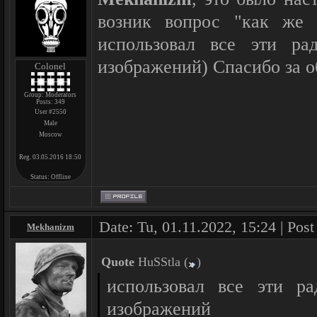
возник вопрос "как же 
использовал все эти ра
изображений) Спасибо за о
Colonel
Group: Moderators
Posts:
349
User #2550
Male
Moscow
Reg. 03.05.2016 18:50
Status:
Offline
Date: Tu, 01.11.2022, 15:24 | Pos
Mekhanizm
Quote
HuSStla
(
)
использовал все эти р
изображений