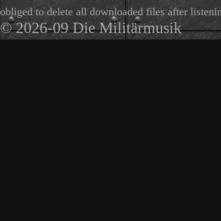
obliged to delete all downloaded files after listeni
© 2026-09 Die Militärmusik